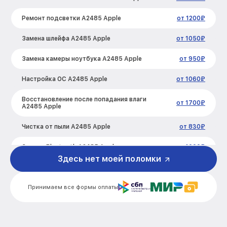
Ремонт подсветки A2485 Apple
от 1200₽
Замена шлейфа A2485 Apple
от 1050₽
Замена камеры ноутбука A2485 Apple
от 950₽
Настройка ОС A2485 Apple
от 1060₽
Восстановление после попадания влаги
от 1700₽
A2485 Apple
Чистка от пыли A2485 Apple
от 830₽
Замена Bluetooth A2485 Apple
от 4000₽
Здесь нет моей поломки
Настройка BIOS A2485 Apple
от 995₽
Принимаем все формы оплаты
Замена Touch Bar A2485 Apple
от 1100₽
Настройка Wi-Fi A2485 Apple
от 1030₽