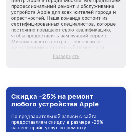
центр Apple в городе Москве. Мы предлагаем
профессиональный ремонт и обслуживание
устройств Apple для всех жителей города и
окрестностей. Наша команда состоит из
сертифицированных специалистов, которые
постоянно повышают свою квалификацию,
чтобы предоставить вам лучший сервис.
Миссия нашего центра — обеспечить
качественный и доступный ремонт для
каждого пользователя продукции Apple, вне
Развернуть
зависимости от сложности поломки. Мы
стремимся к тому, чтобы каждый клиент был
удовлетворен скоростью и качеством
предоставляемых услуг. Наша цель — стать
лучшим сервисным центром Apple в городе
Москве, постоянно повышая уровень доверия
и лояльности наших клиентов.
Скидка -25% на ремонт
любого устройства Apple
По предварительной записи с сайта,
предоставляем скидку в размере -25%
на весь прайс услуг по ремонту