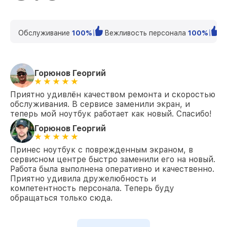
Замена процессора A2485 Apple
от 1500₽
Замена системы охлаждения A2485
от 1150₽
Обслуживание
100%
Вежливость персонала
100%
К
Apple
Замена тачпада A2485 Apple
от 1460₽
Горюнов Георгий
Замена корпуса A2485 Apple
от 1045₽
Приятно удивлён качеством ремонта и скоростью
Замена клавиатуры A2485 Apple
от 1130₽
обслуживания. В сервисе заменили экран, и
теперь мой ноутбук работает как новый. Спасибо!
Замена аккумулятора A2485 Apple
от 745₽
Горюнов Георгий
Замена SSD A2485 Apple
от 1045₽
Принес ноутбук с поврежденным экраном, в
Восстановление данных A2485 Apple
от 990₽
сервисном центре быстро заменили его на новый.
Работа была выполнена оперативно и качественно.
Замена северного моста A2485 Apple
от 3200₽
Приятно удивила дружелюбность и
компетентность персонала. Теперь буду
обращаться только сюда.
Замена экрана A2485 Apple
от 1045₽
Замена шлейфа матрицы A2485 Apple
от 1130₽