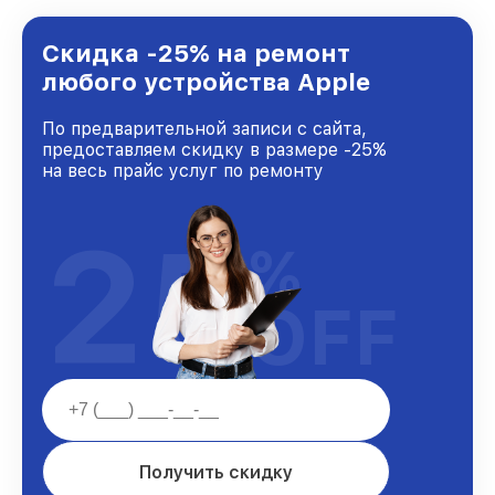
лучшим сервисным центром Apple в городе
Москве, постоянно повышая уровень доверия
и лояльности наших клиентов.
Скидка -25% на ремонт
любого устройства Apple
По предварительной записи с сайта,
предоставляем скидку в размере -25%
на весь прайс услуг по ремонту
25
%
OFF
Получить скидку