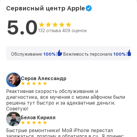
Сервисный центр Apple
5.0
132 отзыва 409 оценок
Обслуживание
100%
Вежливость персонала
100%
К
Серов Александр
Реактивная скорость обслуживания и
диагностика, все мучения с моим айфоном были
решены тут быстро и за адекватные деньги.
Советую!
Белов Кирилл
Быстрые ремонтники! Мой iPhone перестал
заряжаться, поэтому я обратился в сц. Я принес