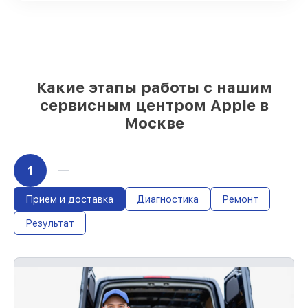
и надежных реплик с возможностью
выбрать
– с учётом всех запросов
85%
работ за 1–2 часа, при немедленном
начале работ
Какие этапы работы с нашим
сервисным центром Apple в
Москве
1
Прием и доставка
Диагностика
Ремонт
Результат