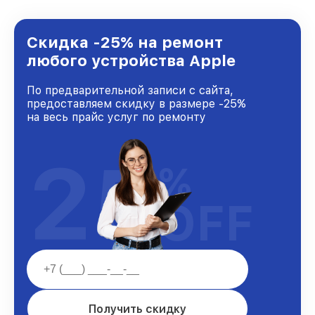
лучшим сервисным центром Apple в городе
Москве, постоянно повышая уровень доверия
и лояльности наших клиентов.
Скидка -25% на ремонт
любого устройства Apple
По предварительной записи с сайта,
предоставляем скидку в размере -25%
на весь прайс услуг по ремонту
25
%
OFF
Получить скидку